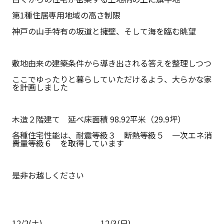
第1種住居専用地域の高さ制限
神戸の山手特有の坂道と擁壁、そして海を臨む眺望
敷地由来の建築条件から導き出される答えを整理しつつ
ここでゆったりと暮らしていただけるよう、大らかな家
を計画しました
木造２階建て 延べ床面積 98.92平米（29.9坪）
各種住宅性能は、耐震等級３ 断熱等級５ 一次エネ消
費量等級６ を取得しています
是非お越しください
12/2(土) 12/3(日)